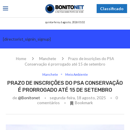
Classificado
quinta-feira, 6 agosto, 2026 01:02
[directorist_signin_signup]
Home
Manchete
Prazo de inscrições do PSA
Conservação é prorrogado até 15 de setembro
Manchete
Meio Ambiente
PRAZO DE INSCRIÇÕES DO PSA CONSERVAÇÃO
É PRORROGADO ATÉ 15 DE SETEMBRO
de
@bonitonet
segunda-feira, 18 agosto, 2025
0
comentários
Bookmark