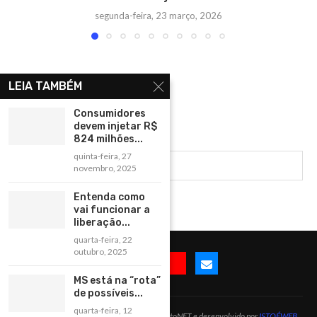
segunda-feira, 23 março, 2026
LEIA TAMBÉM
Consumidores
devem injetar R$
824 milhões...
quinta-feira, 27
novembro, 2025
Entenda como
vai funcionar a
liberação...
quarta-feira, 22
outubro, 2025
MS está na “rota”
de possíveis...
quarta-feira, 12
@2025 -Todos os direitos reservados à BonitoNET e desenvolvido por
ISTOÉWEB