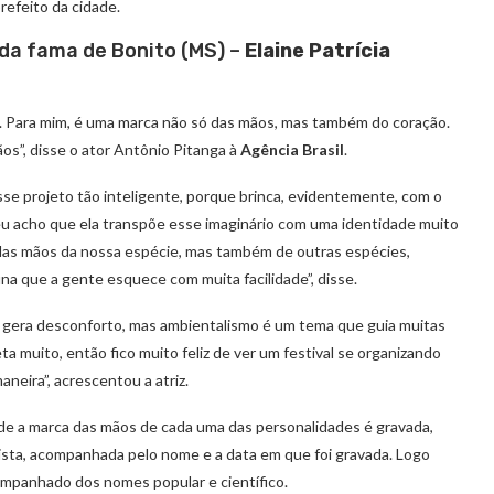
prefeito da cidade.
da fama de Bonito (MS) –
Elaine Patrícia
. Para mim, é uma marca não só das mãos, mas também do coração.
os”, disse o ator Antônio Pitanga à
Agência Brasil
.
se projeto tão inteligente, porque brinca, evidentemente, com o
 eu acho que ela transpõe esse imaginário com uma identidade muito
o das mãos da nossa espécie, mas também de outras espécies,
a que a gente esquece com muita facilidade”, disse.
e gera desconforto, mas ambientalismo é um tema que guia muitas
a muito, então fico muito feliz de ver um festival se organizando
eira”, acrescentou a atriz.
onde a marca das mãos de cada uma das personalidades é gravada,
rtista, acompanhada pelo nome e a data em que foi gravada. Logo
companhado dos nomes popular e científico.