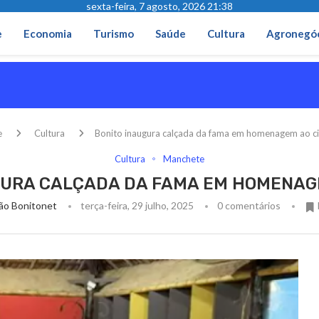
sexta-feira, 7 agosto, 2026 21:38
e
Economia
Turismo
Saúde
Cultura
Agronegó
e
Cultura
Bonito inaugura calçada da fama em homenagem ao c
Cultura
Manchete
GURA CALÇADA DA FAMA EM HOMENAG
ão Bonitonet
terça-feira, 29 julho, 2025
0 comentários