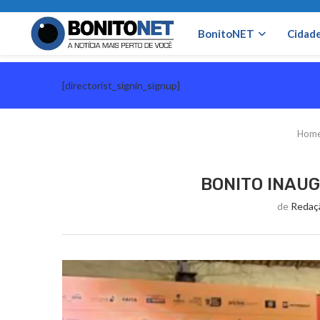
BonitoNET
Cidad
[directorist_signin_signup]
Hom
BONITO INAU
de
Redaç