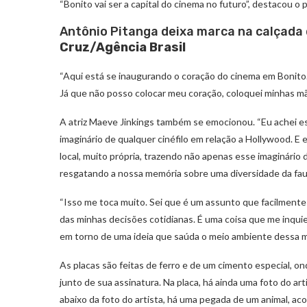
“Bonito vai ser a capital do cinema no futuro”, destacou o 
Antônio Pitanga deixa marca na calçada 
Cruz/Agência Brasil
“Aqui está se inaugurando o coração do cinema em Bonito
Já que não posso colocar meu coração, coloquei minhas mã
A atriz Maeve Jinkings também se emocionou. “Eu achei es
imaginário de qualquer cinéfilo em relação a Hollywood. E
local, muito própria, trazendo não apenas esse imaginári
resgatando a nossa memória sobre uma diversidade da faun
“Isso me toca muito. Sei que é um assunto que facilment
das minhas decisões cotidianas. É uma coisa que me inquiet
em torno de uma ideia que saúda o meio ambiente dessa man
As placas são feitas de ferro e de um cimento especial, 
junto de sua assinatura. Na placa, há ainda uma foto do a
abaixo da foto do artista, há uma pegada de um animal, a