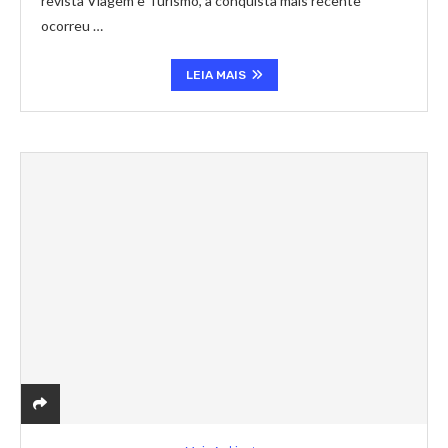
revista Viagem e Turismo, a conquista mais recente
ocorreu …
LEIA MAIS