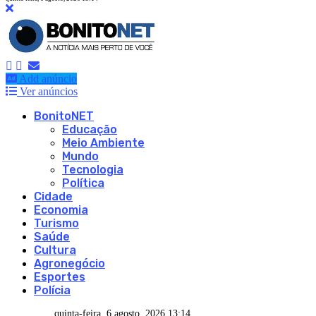
Add anúncio
Ver anúncios
BonitoNET
Educação
Meio Ambiente
Mundo
Tecnologia
Política
Cidade
Economia
Turismo
Saúde
Cultura
Agronegócio
Esportes
Polícia
quinta-feira, 6 agosto, 2026 13:14