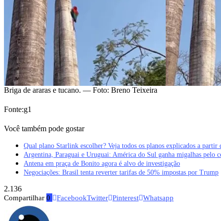
Briga de araras e tucano. — Foto: Breno Teixeira
Fonte:g1
Você também pode gostar
Qual plano Starlink escolher? Veja todos os planos explicados a partir
Argentina, Paraguai e Uruguai: América do Sul ganha migalhas pelo 
Antena em praça de Bonito agora é alvo de investigação
Negociações: Brasil tenta reverter tarifas de 50% impostas por Trump
2.136
Compartilhar
0
Facebook
Twitter
Pinterest
Whatsapp