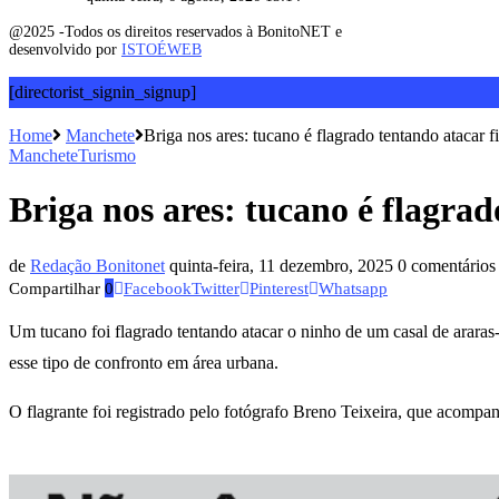
@2025 -Todos os direitos reservados à BonitoNET e
desenvolvido por
ISTOÉWEB
[directorist_signin_signup]
Home
Manchete
Briga nos ares: tucano é flagrado tentando atacar f
Manchete
Turismo
Briga nos ares: tucano é flagrad
de
Redação Bonitonet
quinta-feira, 11 dezembro, 2025
0 comentários
Compartilhar
0
Facebook
Twitter
Pinterest
Whatsapp
Um tucano foi flagrado tentando atacar o ninho de um casal de arar
esse tipo de confronto em área urbana.
O flagrante foi registrado pelo fotógrafo Breno Teixeira, que acomp