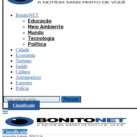
BonitoNET
Educação
Meio Ambiente
Mundo
Tecnologia
Política
Cidade
Economia
Turismo
Saúde
Cultura
Agronegócio
Esportes
Polícia
Procurar
Classificado
Classificado
quinta-feira, 6 agosto, 2026 13:14