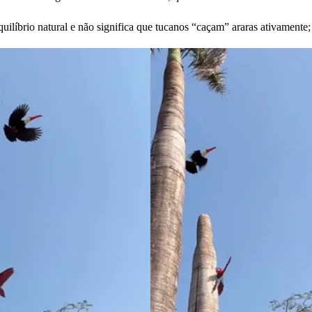
uilíbrio natural e não significa que tucanos “caçam” araras ativamente