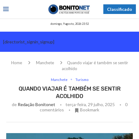
Classificado
domingo, 9 agosto, 2026 23:52
[directorist_signin_signup]
Home
Manchete
Quando viajar é também se sentir
acolhido
Manchete
Turismo
QUANDO VIAJAR É TAMBÉM SE SENTIR
ACOLHIDO
de
Redação Bonitonet
terça-feira, 29 julho, 2025
0
comentários
Bookmark