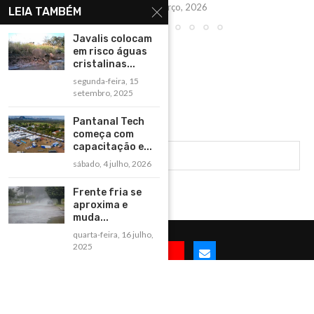
sábado, 14 março, 2026
LEIA TAMBÉM
Javalis colocam
em risco águas
cristalinas...
segunda-feira, 15
setembro, 2025
Pantanal Tech
começa com
capacitação e...
sábado, 4 julho, 2026
Frente fria se
aproxima e
muda...
quarta-feira, 16 julho,
2025
@2025 -Todos os direitos reservados à BonitoNET e desenvolvido por
ISTOÉWEB