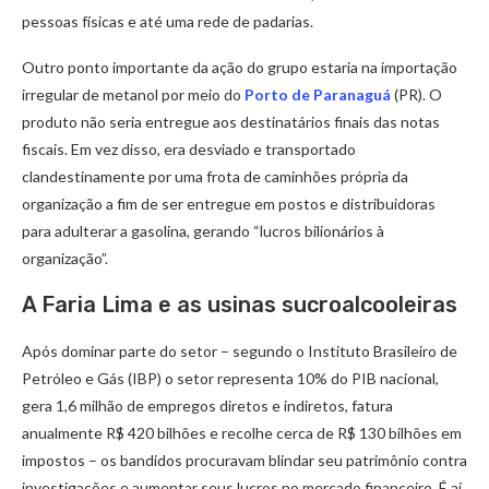
pessoas físicas e até uma rede de padarias.
Outro ponto importante da ação do grupo estaria na importação
irregular de metanol por meio do
Porto de Paranaguá
(PR). O
produto não seria entregue aos destinatários finais das notas
fiscais. Em vez disso, era desviado e transportado
clandestinamente por uma frota de caminhões própria da
organização a fim de ser entregue em postos e distribuidoras
para adulterar a gasolina, gerando “lucros bilionários à
organização”.
A Faria Lima e as usinas sucroalcooleiras
Após dominar parte do setor – segundo o Instituto Brasileiro de
Petróleo e Gás (IBP) o setor representa 10% do PIB nacional,
gera 1,6 milhão de empregos diretos e indiretos, fatura
anualmente R$ 420 bilhões e recolhe cerca de R$ 130 bilhões em
impostos – os bandidos procuravam blindar seu patrimônio contra
investigações e aumentar seus lucros no mercado financeiro. É aí