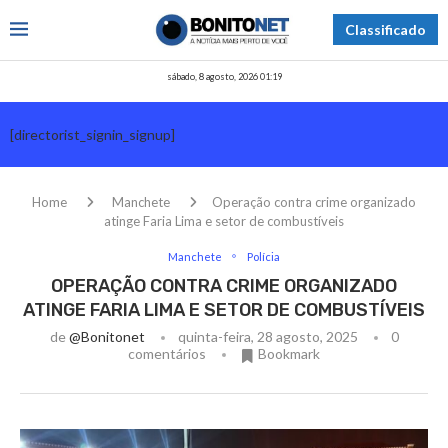
Classificado
sábado, 8 agosto, 2026 01:19
[directorist_signin_signup]
Home
Manchete
Operação contra crime organizado
atinge Faria Lima e setor de combustíveis
Manchete
Polícia
OPERAÇÃO CONTRA CRIME ORGANIZADO
ATINGE FARIA LIMA E SETOR DE COMBUSTÍVEIS
de
@bonitonet
quinta-feira, 28 agosto, 2025
0
comentários
Bookmark