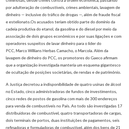
criminosas, desde crimes contra a ordem econômica, passando
por adulteração de combustíveis, crimes ambientais, lavagem de
dinheiro — inclusive do tráfico de drogas —, além de fraude fiscal
e estelionato.Os acusados teriam obtido parte do domínio da
cadeia produtiva do etanol, da gasolina e do diesel por meio da
associação de dois grupos econômicos e por suas ligações e com
operadores suspeitos de lavar dinheiro para o líder do
PCC, Marco Willians Herbas Camacho, o Marcola. Além da
lavagem de dinheiro do PCC, os promotores do Gaeco afirmam
que a organização investigada manteria um esquema gigantesco
de ocultação de posições societárias, de rendas e de patrimônio.
A Justiça decretou a indisponibilidade de quatro usinas de álcool
no Estado, cinco administradoras de fundos de investimentos,
cinco redes de postos de gasolina com mais de 300 endereços
para venda de combustíveis no País. Ao todo são investigadas 17
distribuidoras de combustível, quatro transportadoras de cargas,
dois terminais de portos, duas instituições de pagamentos, seis
refinadoras e formuladoras de combustível, além dos bens de 21