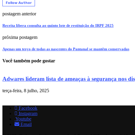
Follow Author
postagem anterior
Receita libera consulta ao quinto lote de restituição do IRPF 2025
próxima postagem
Apenas um terço de todas as nascentes do Pantanal se mantêm conservadas
Você também pode gostar
Adwares lideram lista de ameaças à segurança nos disp
terça-feira, 8 julho, 2025
Facebook
Instagram
Youtube
Email