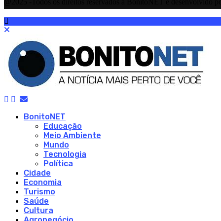
@2025 -Todos os direitos reservados à BonitoNET e desenvolvido p
BonitoNET
Educação
Meio Ambiente
Mundo
Tecnologia
Política
Cidade
Economia
Turismo
Saúde
Cultura
Agronegócio