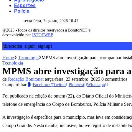
Esportes
Polícia
sexta-feira, 7 agosto, 2026 10:47
@2025 -Todos os direitos reservados à BonitoNET e
desenvolvido por
ISTOÉWEB
[directorist_signin_signup]
Home
Tecnologia
MPMS abre investigação para acompanhar instab
Tecnologia
MPMS abre investigação para a
de
Redação Bonitonet
terça-feira, 23 setembro, 2025
0 comentários
Compartilhar
0
Facebook
Twitter
Pinterest
Whatsapp
Foi publicado na edição de ontem (22), do Diário Oficial do Ministér
telefone de emergência do Corpo de Bombeiros, Polícia Militar e S
A investigação é específica para o município, mas leva em consideraçã
Campo Grande. Nesta manhã, inclusive, houve registro de instabili