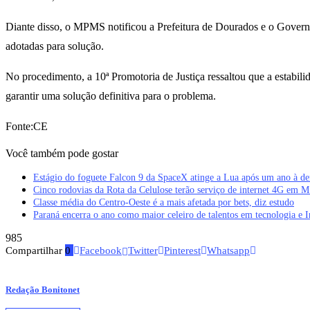
Diante disso, o MPMS notificou a Prefeitura de Dourados e o Governo
adotadas para solução.
No procedimento, a 10ª Promotoria de Justiça ressaltou que a estabilid
garantir uma solução definitiva para o problema.
Fonte:CE
Você também pode gostar
Estágio do foguete Falcon 9 da SpaceX atinge a Lua após um ano à de
Cinco rodovias da Rota da Celulose terão serviço de internet 4G em 
Classe média do Centro-Oeste é a mais afetada por bets, diz estudo
Paraná encerra o ano como maior celeiro de talentos em tecnologia e In
985
Compartilhar
0
Facebook
Twitter
Pinterest
Whatsapp
Redação Bonitonet