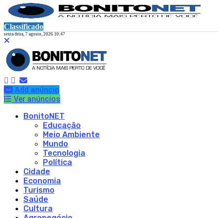
Classificado
sexta-feira, 7 agosto, 2026 10:47
Add anúncio
Ver anúncios
BonitoNET
Educação
Meio Ambiente
Mundo
Tecnologia
Política
Cidade
Economia
Turismo
Saúde
Cultura
Agronegócio