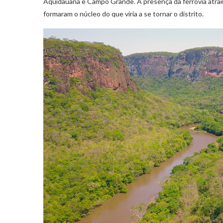
Aquidauana e Campo Grande. A presença da ferrovia atraiu
formaram o núcleo do que viria a se tornar o distrito.