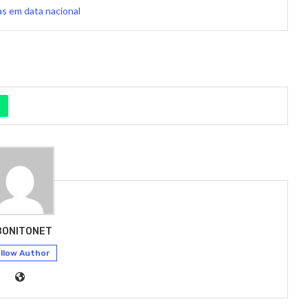
as em data nacional
BONITONET
llow Author