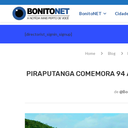
BonitoNET
Cidad
[directorist_signin_signup]
Home
Blog
PIRAPUTANGA COMEMORA 94 
de
@bo