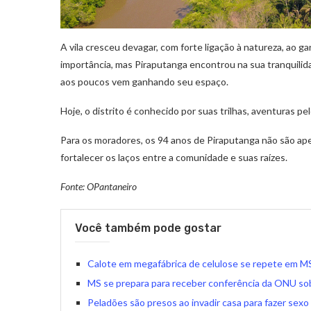
A vila cresceu devagar, com forte ligação à natureza, ao g
importância, mas Piraputanga encontrou na sua tranquilida
aos poucos vem ganhando seu espaço.
Hoje, o distrito é conhecido por suas trilhas, aventuras p
Para os moradores, os 94 anos de Piraputanga não são ap
fortalecer os laços entre a comunidade e suas raízes.
Fonte: OPantaneiro
Você também pode gostar
Calote em megafábrica de celulose se repete em MS
MS se prepara para receber conferência da ONU sob
Peladões são presos ao invadir casa para fazer sex