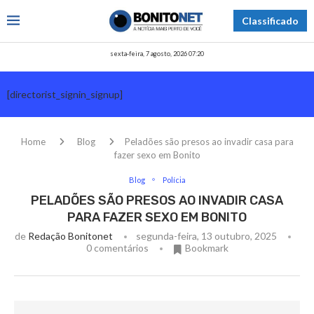
Classificado
sexta-feira, 7 agosto, 2026 07:20
[directorist_signin_signup]
Home
Blog
Peladões são presos ao invadir casa para
fazer sexo em Bonito
Blog
Polícia
PELADÕES SÃO PRESOS AO INVADIR CASA
PARA FAZER SEXO EM BONITO
de
Redação Bonitonet
segunda-feira, 13 outubro, 2025
0 comentários
Bookmark