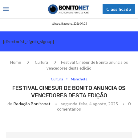
Classificado
sábado, 8 agosto, 2026 04:05
[directorist_signin_signup]
Home
Cultura
Festival CineSur de Bonito anuncia os
vencedores desta edição
Cultura
Manchete
FESTIVAL CINESUR DE BONITO ANUNCIA OS
VENCEDORES DESTA EDIÇÃO
de
Redação Bonitonet
segunda-feira, 4 agosto, 2025
0
comentários