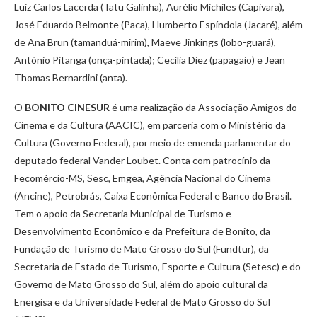
Luiz Carlos Lacerda (Tatu Galinha), Aurélio Michiles (Capivara),
José Eduardo Belmonte (Paca), Humberto Espíndola (Jacaré), além
de Ana Brun (tamanduá-mirim), Maeve Jinkings (lobo-guará),
Antônio Pitanga (onça-pintada); Cecília Diez (papagaio) e Jean
Thomas Bernardini (anta).
O
BONITO CINESUR
é uma realização da Associação Amigos do
Cinema e da Cultura (AACIC), em parceria com o Ministério da
Cultura (Governo Federal), por meio de emenda parlamentar do
deputado federal Vander Loubet. Conta com patrocínio da
Fecomércio-MS, Sesc, Emgea, Agência Nacional do Cinema
(Ancine), Petrobrás, Caixa Econômica Federal e Banco do Brasil.
Tem o apoio da Secretaria Municipal de Turismo e
Desenvolvimento Econômico e da Prefeitura de Bonito, da
Fundação de Turismo de Mato Grosso do Sul (Fundtur), da
Secretaria de Estado de Turismo, Esporte e Cultura (Setesc) e do
Governo de Mato Grosso do Sul, além do apoio cultural da
Energisa e da Universidade Federal de Mato Grosso do Sul