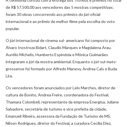
A cerimônia contou com a entrega dos Troféus e prêmios no total
de R$ 57.500,00 aos vencedores das 5 mostras competitivas;
foram 30 obras concorrendo aos prêmios do júri oficial
internacional e ao prêmio de melhor filme pela escolha do voto
popular.
O júri internacional de cinema sul- americano foi composto por
Álvaro Inostroza Bidart, Claudio Marques e Magdalena Arau.
Aurélio Michelis, Humberto Espíndola e Mônica Guimarães
integraram o júri da mostra ambiental. Enquanto o júri sul-mato-
grossense foi formado por Alfredo Manevy, Andrea Cals e Buda
Lira.
Os vencedores foram anunciados por Lelo Marches, diretor de
cultura de Bonito, Andrea Freire, coordenadora do Festival,
Thamara Colombeli, representante da empresa Energisa, Juliane
Salvadore, secretária de turismo e vice prefeita da cidade,
Emanueli Ribeiro, assessora da Fundação de Turismo de MS,
Nilson Rodrigues, diretor do Festival, a curadora Cecília Diez,