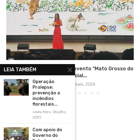
Bonito marca presença no evento “Mato Grosso do
LEIA TAMBÉM
Sul Especial...
Operação
quarta-feira, 20 maio, 2026
Prolepse:
prevenção a
incêndios
florestais...
sexta-feira, 18 julho,
2025
Com apoio do
Governo do