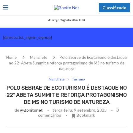
Classificado
domingo, 9 agosto, 2026 10:34
[directorist_signin_signup]
Home
Manchete
Polo Sebrae de Ecoturismo é destaque
no 22º Abeta Summit e reforça protagonismo de MS no turismo de
natureza
Manchete
Turismo
POLO SEBRAE DE ECOTURISMO É DESTAQUE NO
22º ABETA SUMMIT E REFORÇA PROTAGONISMO
DE MS NO TURISMO DE NATUREZA
de
@bonitonet
terça-feira, 9 setembro, 2025
0
comentários
Bookmark