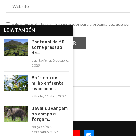
Salvar meus dados neste navegador para a próxima vez que eu
comentar.
LEIA TAMBÉM
Pantanal de MS
sofre pressão
de...
quarta-feira, 8 outubro,
2025
Safrinha de
milho enfrenta
risco com...
sábado, 11 abril, 2026
Javalis avançam
no campo e
forçam...
terça-feira, 2
dezembro, 2025