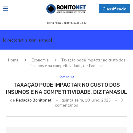
Classificado
sexta-feira, 7 agosto, 2026 15:50
[directorist_signin_signup]
Home
Economia
Taxação pode impactar no custo dos
insumos e na competitividade, diz Famasul
Economia
TAXAÇÃO PODE IMPACTAR NO CUSTO DOS
INSUMOS E NA COMPETITIVIDADE, DIZ FAMASUL
de
Redação Bonitonet
quinta-feira, 10 julho, 2025
0
comentários