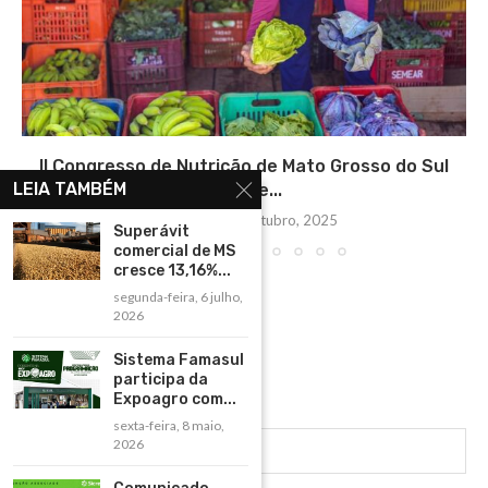
II Congresso de Nutrição de Mato Grosso do Sul
LEIA TAMBÉM
debate...
terça-feira, 14 outubro, 2025
Superávit
comercial de MS
cresce 13,16%...
segunda-feira, 6 julho,
2026
Sistema Famasul
participa da
Expoagro com...
sexta-feira, 8 maio,
2026