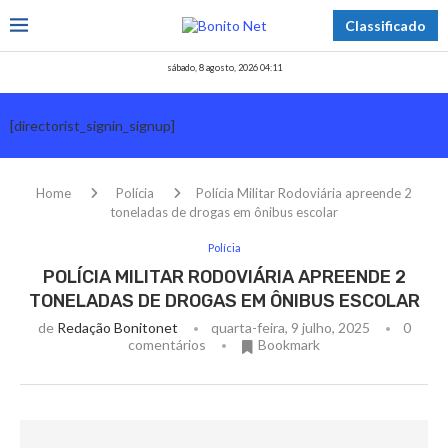
Classificado
sábado, 8 agosto, 2026 04:11
[directorist_signin_signup]
Home
Polícia
Polícia Militar Rodoviária apreende 2
toneladas de drogas em ônibus escolar
Polícia
POLÍCIA MILITAR RODOVIÁRIA APREENDE 2
TONELADAS DE DROGAS EM ÔNIBUS ESCOLAR
de
Redação Bonitonet
quarta-feira, 9 julho, 2025
0
comentários
Bookmark