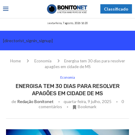
Classificado
sexta-feira, 7 agosto, 2026 16:20
[directorist_signin_signup]
Home
Economia
Energisa tem 30 dias para resolver
apagões em cidade de MS
Economia
ENERGISA TEM 30 DIAS PARA RESOLVER
APAGÕES EM CIDADE DE MS
de
Redação Bonitonet
quarta-feira, 9 julho, 2025
0
comentários
Bookmark