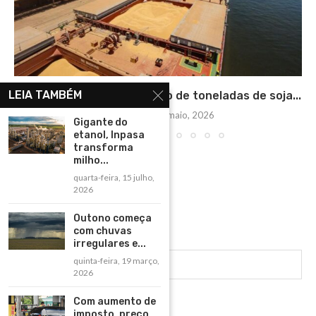
LEIA TAMBÉM
MS exporta mais de 1 milhão de toneladas de soja...
quinta-feira, 14 maio, 2026
Gigante do
etanol, Inpasa
transforma
milho...
quarta-feira, 15 julho,
2026
Outono começa
com chuvas
irregulares e...
quinta-feira, 19 março,
2026
Com aumento de
imposto, preço