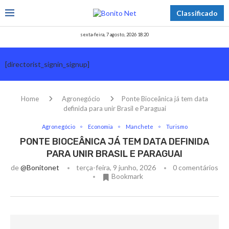
Classificado
sexta-feira, 7 agosto, 2026 18:20
[directorist_signin_signup]
Home
Agronegócio
Ponte Bioceânica já tem data
definida para unir Brasil e Paraguai
Agronegócio
Economia
Manchete
Turismo
PONTE BIOCEÂNICA JÁ TEM DATA DEFINIDA
PARA UNIR BRASIL E PARAGUAI
de
@bonitonet
terça-feira, 9 junho, 2026
0 comentários
Bookmark