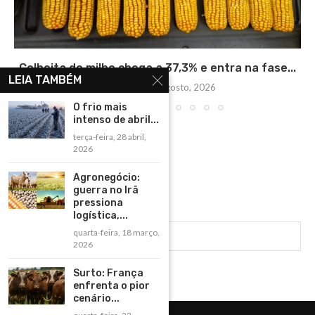
Colheita do milho chega a 37,3% e entra na fase...
LEIA TAMBÉM
quarta-feira, 5 agosto, 2026
O frio mais
intenso de abril...
terça-feira, 28 abril,
2026
Agronegócio:
guerra no Irã
pressiona
logística,...
quarta-feira, 18 março,
2026
Surto: França
enfrenta o pior
cenário...