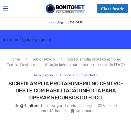
Classificado
sábado, 8 agosto, 2026 04:18
[directorist_signin_signup]
Home
Agronegócio
Sicredi amplia protagonismo no
Centro-Oeste com habilitação inédita para operar recursos do FDCO
Agronegócio
Economia
Manchete
SICREDI AMPLIA PROTAGONISMO NO CENTRO-
OESTE COM HABILITAÇÃO INÉDITA PARA
OPERAR RECURSOS DO FDCO
de
@bonitonet
segunda-feira, 2 março, 2026
0
comentários
Bookmark