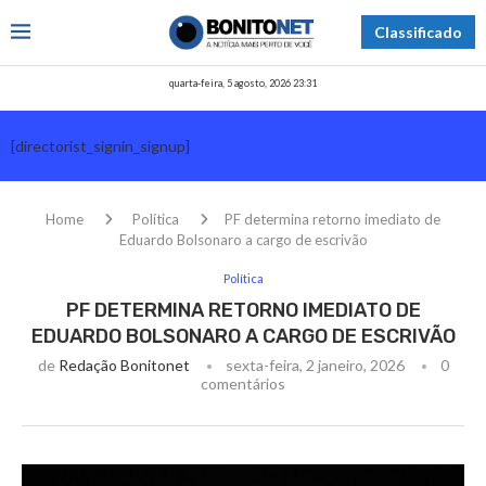
Classificado
quarta-feira, 5 agosto, 2026 23:31
[directorist_signin_signup]
Home
Política
PF determina retorno imediato de
Eduardo Bolsonaro a cargo de escrivão
Política
PF DETERMINA RETORNO IMEDIATO DE
EDUARDO BOLSONARO A CARGO DE ESCRIVÃO
de
Redação Bonitonet
sexta-feira, 2 janeiro, 2026
0
comentários