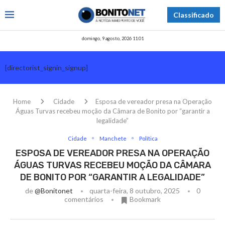
Classificado
domingo, 9 agosto, 2026 11:01
[directorist_signin_signup]
Home
Cidade
Esposa de vereador presa na Operação
Águas Turvas recebeu moção da Câmara de Bonito por “garantir a
legalidade”
Cidade
Manchete
Política
ESPOSA DE VEREADOR PRESA NA OPERAÇÃO
ÁGUAS TURVAS RECEBEU MOÇÃO DA CÂMARA
DE BONITO POR “GARANTIR A LEGALIDADE”
de
@bonitonet
quarta-feira, 8 outubro, 2025
0
comentários
Bookmark