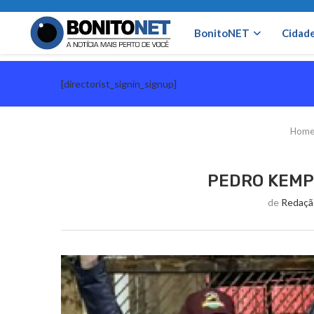
BonitoNET
Cidad
[directorist_signin_signup]
Hom
PEDRO KEMP
de
Redaçã