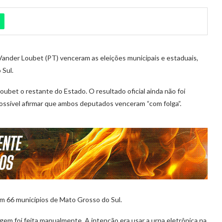
nder Loubet (PT) venceram as eleições municipais e estaduais,
 Sul.
ubet o restante do Estado. O resultado oficial ainda não foi
ossível afirmar que ambos deputados venceram “com folga”.
 em 66 municípios de Mato Grosso do Sul.
em foi feita manualmente. A intenção era usar a urna eletrônica na