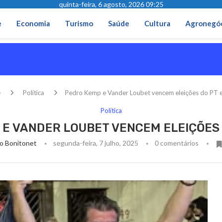
quinta-feira, 6 agosto, 2026 09:25
e
Economia
Turismo
Saúde
Cultura
Agronegó
e
Política
Pedro Kemp e Vander Loubet vencem eleições do PT
Política
 E VANDER LOUBET VENCEM ELEIÇÕES 
o Bonitonet
segunda-feira, 7 julho, 2025
0 comentários