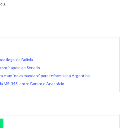
mou.
.
a ilegal na Bolívia
arantir apoio ao Senado
a e um ‘novo mandato’ para reformular a Argentina
ia MS-345, entre Bonito e Anastácio