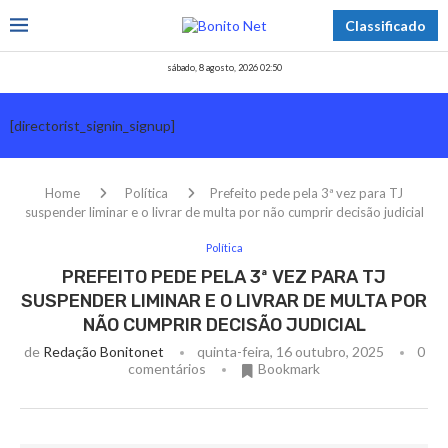
Classificado
sábado, 8 agosto, 2026 02:50
[directorist_signin_signup]
Home
Política
Prefeito pede pela 3ª vez para TJ
suspender liminar e o livrar de multa por não cumprir decisão judicial
Política
PREFEITO PEDE PELA 3ª VEZ PARA TJ
SUSPENDER LIMINAR E O LIVRAR DE MULTA POR
NÃO CUMPRIR DECISÃO JUDICIAL
de
Redação Bonitonet
quinta-feira, 16 outubro, 2025
0
comentários
Bookmark