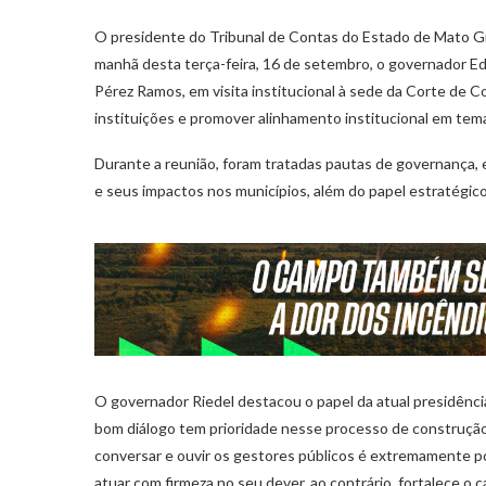
O presidente do Tribunal de Contas do Estado de Mato Gr
manhã desta terça-feira, 16 de setembro, o governador E
Pérez Ramos, em visita institucional à sede da Corte de Co
instituições e promover alinhamento institucional em tema
Durante a reunião, foram tratadas pautas de governança, ef
e seus impactos nos municípios, além do papel estratégico
O governador Riedel destacou o papel da atual presidência
bom diálogo tem prioridade nesse processo de construção 
conversar e ouvir os gestores públicos é extremamente po
atuar com firmeza no seu dever, ao contrário, fortalece o