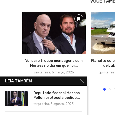
VOCÊ TAM
Vorcaro trocou mensagens com
Planalto col
Moraes no dia em que foi...
de Lul
sexta-feira, 6 março, 2026
quinta-fei
LEIA TAMBÉM
Deputado federal Marcos
Pollon protocola pedido...
terça-feira, 5 agosto, 2025