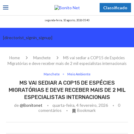
Classificado
segunda-feira, 10 agosto, 2026 05:40
[directorist_signin_signup]
Home
Manchete
MS vai sediar a COP15 de Espécies
Migratórias e deve receber mais de 2 mil especialistas internacionais
Manchete
Meio Ambiente
MS VAI SEDIAR A COP15 DE ESPÉCIES
MIGRATÓRIAS E DEVE RECEBER MAIS DE 2 MIL
ESPECIALISTAS INTERNACIONAIS
de
@bonitonet
quarta-feira, 4 fevereiro, 2026
0
comentários
Bookmark