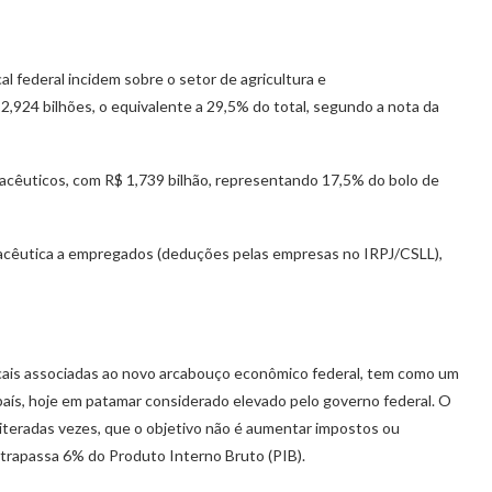
al federal incidem sobre o setor de agricultura e
2,924 bilhões, o equivalente a 29,5% do total, segundo a nota da
cêuticos, com R$ 1,739 bilhão, representando 17,5% do bolo de
macêutica a empregados (deduções pelas empresas no IRPJ/CSLL),
scais associadas ao novo arcabouço econômico federal, tem como um
 país, hoje em patamar considerado elevado pelo governo federal. O
iteradas vezes, que o objetivo não é aumentar impostos ou
ultrapassa 6% do Produto Interno Bruto (PIB).