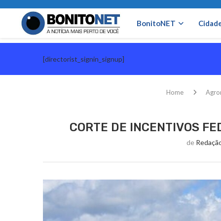
BonitoNET
Cidad
[directorist_signin_signup]
Home
Agro
CORTE DE INCENTIVOS FE
de
Redação