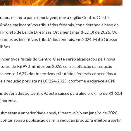
ormou, em nota para reportagem, que a região Centro-Oeste
bilhões em incentivos tributários federais, considerando a base do
o Projeto de Lei de Diretrizes Orçamentárias (PLDO) de 2026. Ou
todos os incentivos tributários federais. Em 2024, Mato Grosso
ilhões.
e incentivos fiscais do Centro-Oeste serão alcançados pela nova
m torno de R$ 990 milhões em 2026, com a aplicação da redução
adamente 16,2% dos incentivos tributários federais concedidos à
pela redução prevista na LC 224/2025, conforme esclarece a CNI.
ais destinados ao Centro-Oeste caísse para algo próximo de R$ 60,4
 imprensa.
ubmetem à anterioridade anual, tiveram início em janeiro de 2026.
ontar após a publicação da lei, a redução produzirá efeitos a partir