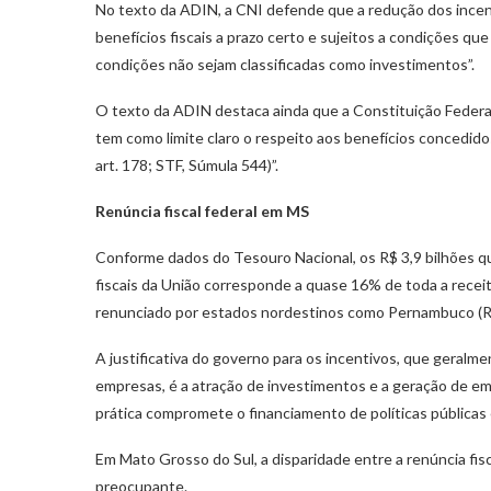
No texto da ADIN, a CNI defende que a redução dos incenti
benefícios fiscais a prazo certo e sujeitos a condições q
condições não sejam classificadas como investimentos”.
O texto da ADIN destaca ainda que a Constituição Federal “
tem como limite claro o respeito aos benefícios concedid
art. 178; STF, Súmula 544)”.
Renúncia fiscal federal em MS
Conforme dados do Tesouro Nacional, os R$ 3,9 bilhões q
fiscais da União corresponde a quase 16% de toda a receit
renunciado por estados nordestinos como Pernambuco (R$ 1
A justificativa do governo para os incentivos, que geral
empresas, é a atração de investimentos e a geração de em
prática compromete o financiamento de políticas públicas
Em Mato Grosso do Sul, a disparidade entre a renúncia fis
preocupante.