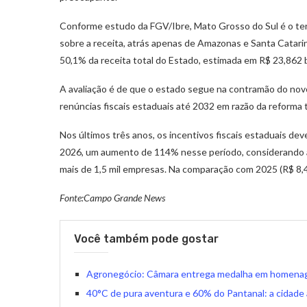
Conforme estudo da FGV/Ibre, Mato Grosso do Sul é o ter
sobre a receita, atrás apenas de Amazonas e Santa Catari
50,1% da receita total do Estado, estimada em R$ 23,862 b
A avaliação é de que o estado segue na contramão do novo
renúncias fiscais estaduais até 2032 em razão da reforma 
Nos últimos três anos, os incentivos fiscais estaduais dev
2026, um aumento de 114% nesse período, considerando a
mais de 1,5 mil empresas. Na comparação com 2025 (R$ 8,4
Fonte:Campo Grande News
Você também pode gostar
Agronegócio: Câmara entrega medalha em homenag
40°C de pura aventura e 60% do Pantanal: a cidade à