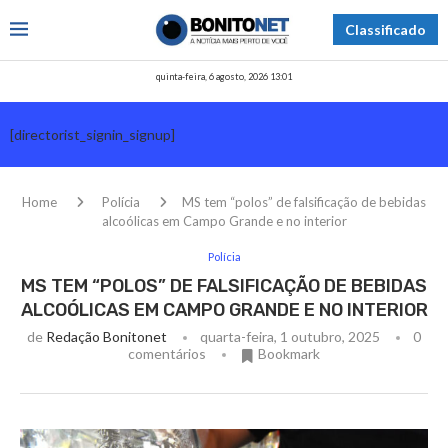
Classificado
quinta-feira, 6 agosto, 2026 13:01
[directorist_signin_signup]
Home
Polícia
MS tem “polos” de falsificação de bebidas
alcoólicas em Campo Grande e no interior
Polícia
MS TEM “POLOS” DE FALSIFICAÇÃO DE BEBIDAS
ALCOÓLICAS EM CAMPO GRANDE E NO INTERIOR
de
Redação Bonitonet
quarta-feira, 1 outubro, 2025
0
comentários
Bookmark