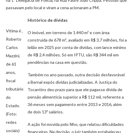
na 1ª Delegacia de Polícia, na Rua Padre João Crippa. Pessoas que
passavam pelo local e viram a cena acionaram a PM.
Histórico de dívidas
Vítima é ,
O imóvel, em terreno de 1.440 m² e com área
Roberto
construída de 678 m², avaliado em R$ 3,7 milhões, foi a
Carlos
leilão em 2025 por conta de dívidas, com lance mínimo
de R$ 2,4 milhões. Só em IPTU, são R$ 344 mil em
Mazzini,
pendências na casa em questão.
de 61
anos,
Também no ano passado, outra decisão desfavorável
fiscal
a Bernal expôs dívidas judicializadas. A Justiça do
tributário
Tocantins deu prazo para que ele pagasse dívida de
pensão alimentícia superior a R$ 112 mil, referente a
do
36 meses sem pagamento entre 2013 e 2016, além
Estado.
de dois 13º salários.
(Foto:
redes
A ação foi movida pelo filho, que relatou dificuldades
sociais)
financeiras. Na decisão, o juiz também estabeleceu