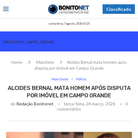
Classificado
sexta-feira, 7 agosto, 2026 02:25
[directorist_signin_signup]
Home
Manchete
Alcides Bernal mata homem após
disputa por imóvel em Campo Grande
Manchete
Polícia
ALCIDES BERNAL MATA HOMEM APÓS DISPUTA
POR IMÓVEL EM CAMPO GRANDE
de
Redação Bonitonet
terça-feira, 24 março, 2026
0
comentários