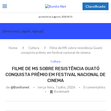
Classificado
quinta-feira, 6 agosto, 2026 04:31
[directorist_signin_signup]
Home
Cultura
Filme de MS sobre resistência Guató
conquista prêmio em festival nacional de cinema
Cultura
FILME DE MS SOBRE RESISTÊNCIA GUATÓ
CONQUISTA PRÊMIO EM FESTIVAL NACIONAL DE
CINEMA
de
@bonitonet
terça-feira, 7 julho, 2026
0 comentários
Bookmark