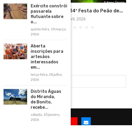
Exército constrói
Bonito se prepara para a 34ª Festa do Peão de...
passarela
flutuante sobre
sábado, 11 abril, 2026
o...
quinta-feira, 19 março,
2026
Aberta
inscrições para
artesãos
interessados
em...
terça-feira, 28 julho,
2026
Distrito Águas
do Miranda,
de Bonito,
recebe...
sábado, 10 janeiro,
2026