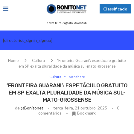
Classificado
sexta-feira, 7 agosto, 2026 06:30
[directorist_signin_signup]
Home
Cultura
‘Fronteira Guarani’: espetáculo gratuito
em SP exalta pluralidade da música sul-mato-grossense
Cultura
Manchete
‘FRONTEIRA GUARANI’: ESPETÁCULO GRATUITO
EM SP EXALTA PLURALIDADE DA MÚSICA SUL-
MATO-GROSSENSE
de
@bonitonet
terça-feira, 21 outubro, 2025
0
comentários
Bookmark