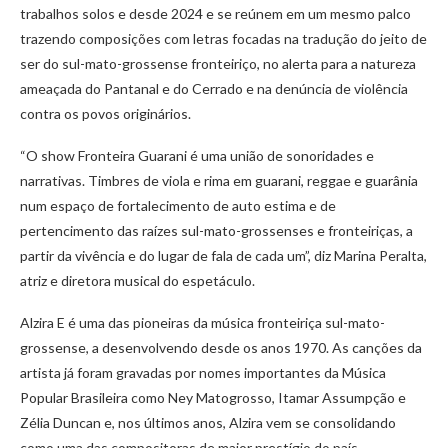
trabalhos solos e desde 2024 e se reúnem em um mesmo palco
trazendo composições com letras focadas na tradução do jeito de
ser do sul-mato-grossense fronteiriço, no alerta para a natureza
ameaçada do Pantanal e do Cerrado e na denúncia de violência
contra os povos originários.
“O show Fronteira Guarani é uma união de sonoridades e
narrativas. Timbres de viola e rima em guarani, reggae e guarânia
num espaço de fortalecimento de auto estima e de
pertencimento das raízes sul-mato-grossenses e fronteiriças, a
partir da vivência e do lugar de fala de cada um”, diz Marina Peralta,
atriz e diretora musical do espetáculo.
Alzira E é uma das pioneiras da música fronteiriça sul-mato-
grossense, a desenvolvendo desde os anos 1970. As canções da
artista já foram gravadas por nomes importantes da Música
Popular Brasileira como Ney Matogrosso, Itamar Assumpção e
Zélia Duncan e, nos últimos anos, Alzira vem se consolidando
como uma das compositoras de maior prestígio do país.