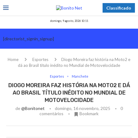
Classificado
domingo, 9 agosto, 2026 10:11
[directorist_signin_signup]
Home
Esportes
Diogo Moreira faz história na Moto2 e
dá ao Brasil título inédito no Mundial de Motovelocidade
Esportes
Manchete
DIOGO MOREIRA FAZ HISTÓRIA NA MOTO2 E DÁ
AO BRASIL TÍTULO INÉDITO NO MUNDIAL DE
MOTOVELOCIDADE
de
@bonitonet
domingo, 16 novembro, 2025
0
comentários
Bookmark