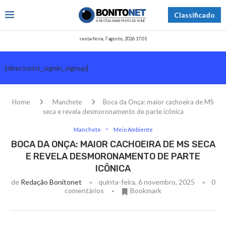
Classificado
sexta-feira, 7 agosto, 2026 17:01
[directorist_signin_signup]
Home
Manchete
Boca da Onça: maior cachoeira de MS
seca e revela desmoronamento de parte icônica
Manchete
Meio Ambiente
BOCA DA ONÇA: MAIOR CACHOEIRA DE MS SECA
E REVELA DESMORONAMENTO DE PARTE
ICÔNICA
de
Redação Bonitonet
quinta-feira, 6 novembro, 2025
0
comentários
Bookmark