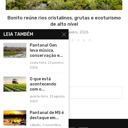
Bonito reúne rios cristalinos, grutas e ecoturismo
de alto nível
quinta-feira, 15 janeiro, 2026
LEIA TAMBÉM
Pantanal Gen
leva música,
conservação e...
sexta-feira, 23 janeiro,
2026
O que está
acontecendo
com o...
quarta-feira, 13 agosto,
2025
Pantanal de MS é
destaque em...
sábado, 1 novembro,