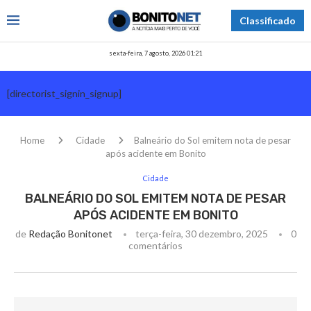
Classificado
sexta-feira, 7 agosto, 2026 01:21
[directorist_signin_signup]
Home
Cidade
Balneário do Sol emitem nota de pesar
após acidente em Bonito
Cidade
BALNEÁRIO DO SOL EMITEM NOTA DE PESAR
APÓS ACIDENTE EM BONITO
de
Redação Bonitonet
terça-feira, 30 dezembro, 2025
0
comentários