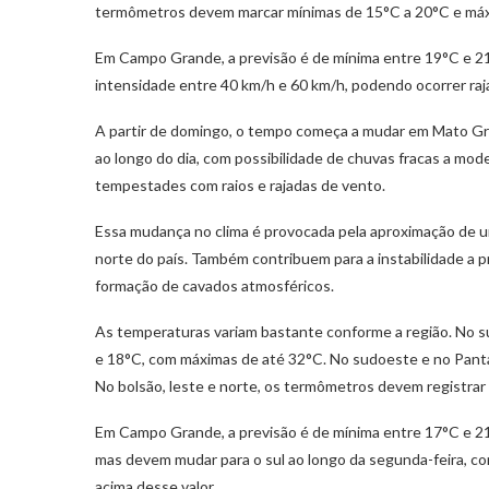
termômetros devem marcar mínimas de 15°C a 20°C e máx
Em Campo Grande, a previsão é de mínima entre 19°C e 2
intensidade entre 40 km/h e 60 km/h, podendo ocorrer raj
A partir de domingo, o tempo começa a mudar em Mato Gr
ao longo do dia, com possibilidade de chuvas fracas a mod
tempestades com raios e rajadas de vento.
Essa mudança no clima é provocada pela aproximação de um
norte do país. Também contribuem para a instabilidade a p
formação de cavados atmosféricos.
As temperaturas variam bastante conforme a região. No su
e 18°C, com máximas de até 32°C. No sudoeste e no Panta
No bolsão, leste e norte, os termômetros devem registra
Em Campo Grande, a previsão é de mínima entre 17°C e 21
mas devem mudar para o sul ao longo da segunda-feira, co
acima desse valor.