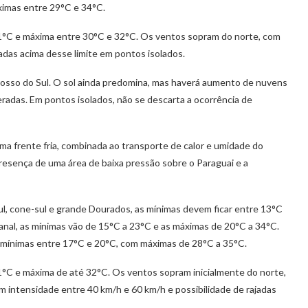
imas entre 29°C e 34°C.
1°C e máxima entre 30°C e 32°C. Os ventos sopram do norte, com
adas acima desse limite em pontos isolados.
osso do Sul. O sol ainda predomina, mas haverá aumento de nuvens
eradas. Em pontos isolados, não se descarta a ocorrência de
a frente fria, combinada ao transporte de calor e umidade do
resença de uma área de baixa pressão sobre o Paraguai e a
l, cone-sul e grande Dourados, as mínimas devem ficar entre 13°C
nal, as mínimas vão de 15°C a 23°C e as máximas de 20°C a 34°C.
r mínimas entre 17°C e 20°C, com máximas de 28°C a 35°C.
°C e máxima de até 32°C. Os ventos sopram inicialmente do norte,
m intensidade entre 40 km/h e 60 km/h e possibilidade de rajadas