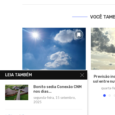
VOCÊ TAM
LEIA TAMBÉM
Sexta-feira será quente e com
Previsão in
risco de tempestade em Mato...
sol entre nu
Bonito sedia Conexão CNM
sexta-feira, 9 janeiro, 2026
quarta-fe
nos dias...
segunda-feira, 15 setembro,
2025