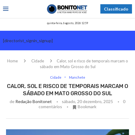
Classificado
quinta-feira, 6 agosto, 2026 12:59
[directorist_signin_signup]
Home
Cidade
Calor, sol e risco de temporais marcam o
sábado em Mato Grosso do Sul
Cidade
Manchete
CALOR, SOL E RISCO DE TEMPORAIS MARCAM O
SÁBADO EM MATO GROSSO DO SUL
de
Redação Bonitonet
sábado, 20 dezembro, 2025
0
comentários
Bookmark