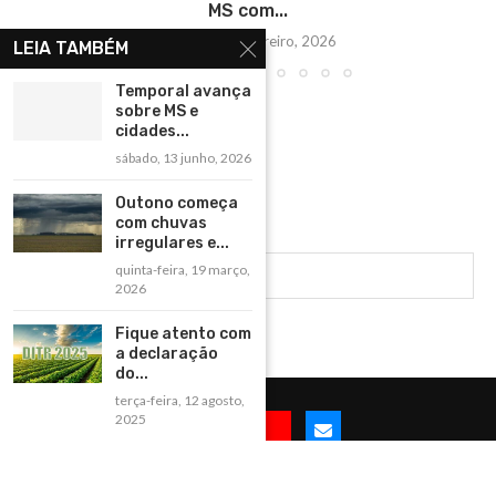
MS com...
sábado, 28 fevereiro, 2026
LEIA TAMBÉM
Temporal avança
sobre MS e
cidades...
sábado, 13 junho, 2026
Outono começa
com chuvas
irregulares e...
quinta-feira, 19 março,
2026
Fique atento com
a declaração
do...
terça-feira, 12 agosto,
2025