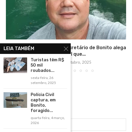
Para revogar prisão, ex-secretário de Bonito alega
LEIA TAMBÉM
no tribunal que...
Turistas têm R$
terça-feira, 21 outubro, 2025
50 mil
roubados...
sexta-feira, 26
setembro, 2025
Polícia Civil
captura, em
Bonito,
foragido...
quarta-feira, 4 março,
2026