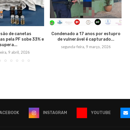
são de canetas
Condenado a 17 anos por estupro
s pela PF sobe 33% e
de vulnerável é capturado...
supera...
segunda-feira, 9 março, 2026
eira, 9 abril, 2026
ACEBOOK
INSTAGRAM
YOUTUBE