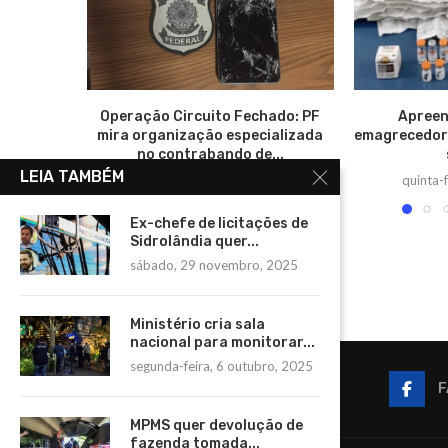
Operação Circuito Fechado: PF
Apreen
mira organização especializada
emagrecedora
no contrabando de...
LEIA TAMBÉM
quinta-feira, 16 outubro, 2025
quinta-f
Ex-chefe de licitações de
Sidrolândia quer...
sábado, 29 novembro, 2025
Ministério cria sala
nacional para monitorar...
segunda-feira, 6 outubro, 2025
F
MPMS quer devolução de
fazenda tomada...