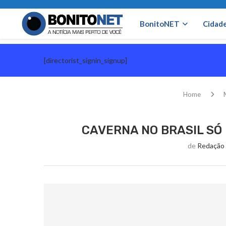
BonitoNET
Cidad
[directorist_signin_signup]
Home
CAVERNA NO BRASIL SÓ 
de
Redação 