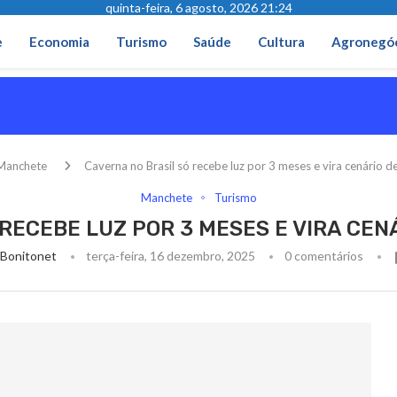
quinta-feira, 6 agosto, 2026 21:24
e
Economia
Turismo
Saúde
Cultura
Agronegó
Manchete
Caverna no Brasil só recebe luz por 3 meses e vira cenário d
Manchete
Turismo
RECEBE LUZ POR 3 MESES E VIRA CE
Bonitonet
terça-feira, 16 dezembro, 2025
0 comentários