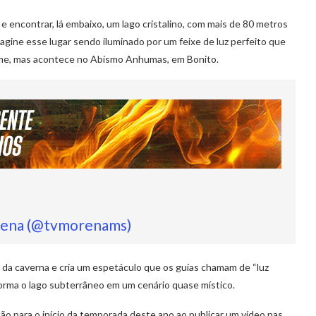
 encontrar, lá embaixo, um lago cristalino, com mais de 80 metros
gine esse lugar sendo iluminado por um feixe de luz perfeito que
ilme, mas acontece no Abismo Anhumas, em Bonito.
rena (@tvmorenams)
a da caverna e cria um espetáculo que os guias chamam de “luz
sforma o lago subterrâneo em um cenário quase místico.
o para o início da temporada deste ano ao publicar um vídeo nas