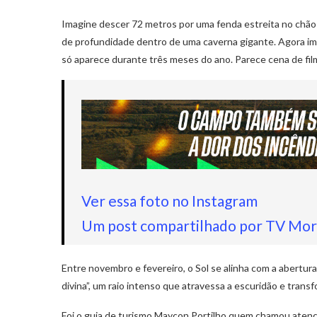
Imagine descer 72 metros por uma fenda estreita no chão e
de profundidade dentro de uma caverna gigante. Agora ima
só aparece durante três meses do ano. Parece cena de f
Ver essa foto no Instagram
Um post compartilhado por TV Mo
Entre novembro e fevereiro, o Sol se alinha com a abertur
divina”, um raio intenso que atravessa a escuridão e tran
Foi o guia de turismo Maycon Portilho quem chamou atençã