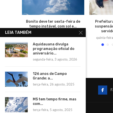
Bonito deve ter sexta-feira de
Prefeitur
tempo instável, com sol e...
suspensã
servid
LEIA TAMBÉM
sexta-feira, 30 janeiro, 2026
quinta-fei
Aquidauana divulga
programação oficial do
aniversário...
segunda-feira, 3 agosto, 2026
126 anos de Campo
Grande: a...
terça-feira, 26 agosto, 2025
F
MS tem tempo firme, mas
com...
terça-feira, 5 agosto, 2025