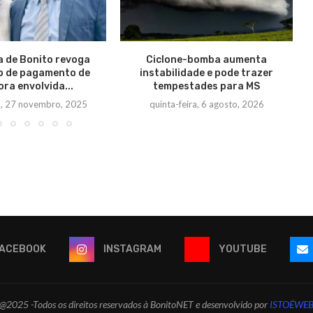
a de Bonito revoga
Ciclone-bomba aumenta
o de pagamento de
instabilidade e pode trazer
ora envolvida...
tempestades para MS
ra, 27 novembro, 2025
quinta-feira, 6 agosto, 2026
ACEBOOK
INSTAGRAM
YOUTUBE
@2025 -Todos os direitos reservados à BonitoNET e desenvolvido por
ISTOÉWE