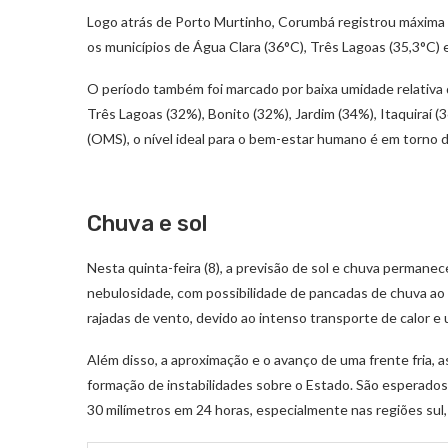
Logo atrás de Porto Murtinho, Corumbá registrou máxima 
os municípios de Água Clara (36°C), Três Lagoas (35,3°C) e
O período também foi marcado por baixa umidade relativa 
Três Lagoas (32%), Bonito (32%), Jardim (34%), Itaquiraí
(OMS), o nível ideal para o bem-estar humano é em torno 
Chuva e sol
Nesta quinta-feira (8), a previsão de sol e chuva perma
nebulosidade, com possibilidade de pancadas de chuva ao
rajadas de vento, devido ao intenso transporte de calor e 
Além disso, a aproximação e o avanço de uma frente fria,
formação de instabilidades sobre o Estado. São esperados
30 milímetros em 24 horas, especialmente nas regiões sul