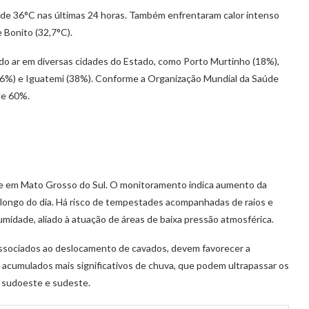
de 36°C nas últimas 24 horas. Também enfrentaram calor intenso
 Bonito (32,7°C).
do ar em diversas cidades do Estado, como Porto Murtinho (18%),
 (36%) e Iguatemi (38%). Conforme a Organização Mundial da Saúde
de 60%.
nece em Mato Grosso do Sul. O monitoramento indica aumento da
 longo do dia. Há risco de tempestades acompanhadas de raios e
umidade, aliado à atuação de áreas de baixa pressão atmosférica.
 associados ao deslocamento de cavados, devem favorecer a
 acumulados mais significativos de chuva, que podem ultrapassar os
, sudoeste e sudeste.