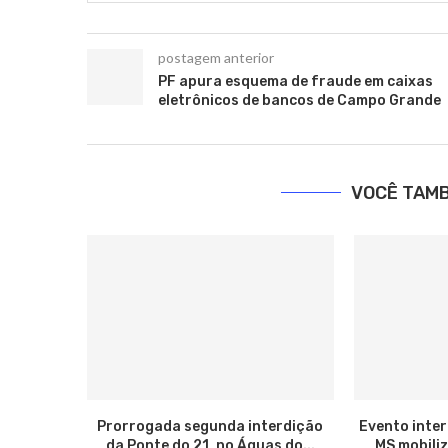
postagem anterior
PF apura esquema de fraude em caixas
eletrônicos de bancos de Campo Grande
VOCÊ TAM
Prorrogada segunda interdição
Evento inter
da Ponte do 21, no Águas do...
MS mobiliz