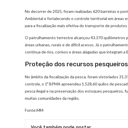
No decorrer de 2025, foram realizadas 620 barreiras e pont
Ambiental e fortalecendo o controle territorial em áreas e
para a fiscalização mais efetiva do transporte de produtos
O patrulhamento terrestre alcançou 43.370 quilômetros pe
áreas urbanas, rurais e de difícil acesso. Já o patrulhament
contínua de rios, corixos e áreas alagadas que integram a 
Proteção dos recursos pesqueiros
No âmbito da fiscalização da pesca, foram vistoriados 31.
controle, o 1º BPMA apreendeu 1.528,60 quilos de pescado
pesca ilegal e na preservação dos estoques pesqueiros, fu
muitas comunidades da região.
Fonte:MM
Você também pode gostar