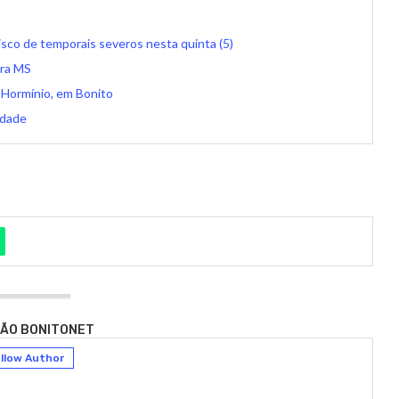
isco de temporais severos nesta quinta (5)
ara MS
 Hormínio, em Bonito
idade
ÃO BONITONET
llow Author