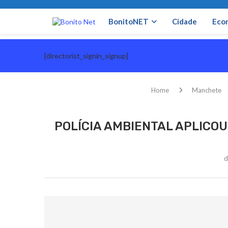
BonitoNET
Cidade
Eco
[directorist_signin_signup]
Home
Manchete
POLÍCIA AMBIENTAL APLICOU