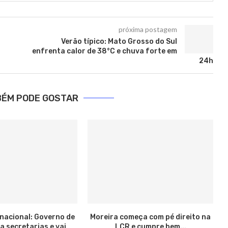
próxima postagem
Verão típico: Mato Grosso do Sul
enfrenta calor de 38°C e chuva forte em
24h
BÉM PODE GOSTAR
nacional: Governo de
Moreira começa com pé direito na
a secretarias e vai
LCR e cumpre bem...