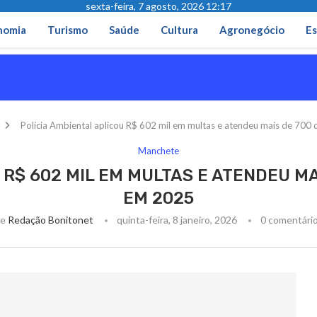
sexta-feira, 7 agosto, 2026 12:17
nomia
Turismo
Saúde
Cultura
Agronegócio
Es
Polícia Ambiental aplicou R$ 602 mil em multas e atendeu mais de 70
Manchete
 R$ 602 MIL EM MULTAS E ATENDEU M
EM 2025
de
Redação Bonitonet
quinta-feira, 8 janeiro, 2026
0 comentári