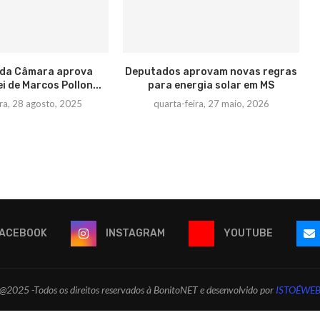
 da Câmara aprova
Deputados aprovam novas regras
ei de Marcos Pollon...
para energia solar em MS
ira, 28 agosto, 2025
quarta-feira, 27 maio, 2026
ACEBOOK
INSTAGRAM
YOUTUBE
@2025 -Todos os direitos reservados à BonitoNET e desenvolvido por
ISTOÉWE