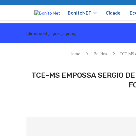
BonitoNET
Cidade
Ec
[directorist_signin_signup]
Home
Política
TCE-MS e
TCE-MS EMPOSSA SERGIO DE
F