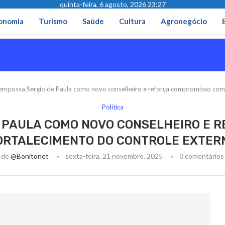
quinta-feira, 6 agosto, 2026 23:27
onomia
Turismo
Saúde
Cultura
Agronegócio
mpossa Sergio de Paula como novo conselheiro e reforça compromisso com o
Política
 PAULA COMO NOVO CONSELHEIRO E 
ORTALECIMENTO DO CONTROLE EXTER
de
@bonitonet
sexta-feira, 21 novembro, 2025
0 comentários