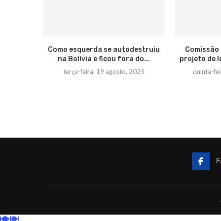
Como esquerda se autodestruiu
Comissão
na Bolívia e ficou fora do...
projeto de l
terça-feira, 19 agosto, 2025
quinta-fe
F