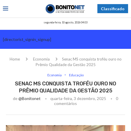
Classificado
segunda-feira, 10 agosto, 2026 04:03
[directorist_signin_signup]
Home
Economia
Senac MS conquista troféu ouro no
Prêmio Qualidade da Gestão 2025
Economia
Educação
SENAC MS CONQUISTA TROFÉU OURO NO
PRÊMIO QUALIDADE DA GESTÃO 2025
de
@bonitonet
quarta-feira, 3 dezembro, 2025
0
comentários