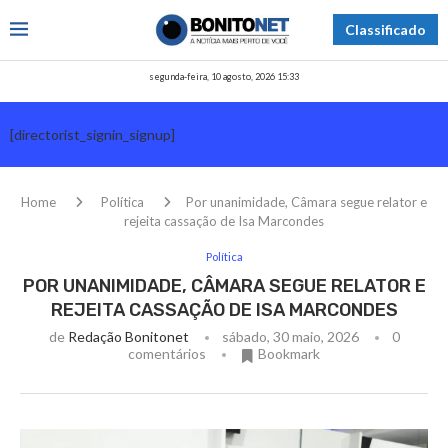
Classificado
segunda-feira, 10 agosto, 2026 15:33
[directorist_signin_signup]
Home
Política
Por unanimidade, Câmara segue relator e
rejeita cassação de Isa Marcondes
Política
POR UNANIMIDADE, CÂMARA SEGUE RELATOR E
REJEITA CASSAÇÃO DE ISA MARCONDES
de
Redação Bonitonet
sábado, 30 maio, 2026
0
comentários
Bookmark