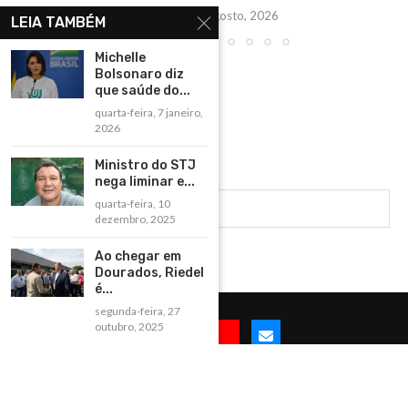
quinta-feira, 6 agosto, 2026
LEIA TAMBÉM
Michelle
Bolsonaro diz
que saúde do...
quarta-feira, 7 janeiro,
2026
Ministro do STJ
nega liminar e...
quarta-feira, 10
dezembro, 2025
Ao chegar em
Dourados, Riedel
é...
segunda-feira, 27
outubro, 2025
@2025 -Todos os direitos reservados à BonitoNET e desenvolvido por
ISTOÉWEB