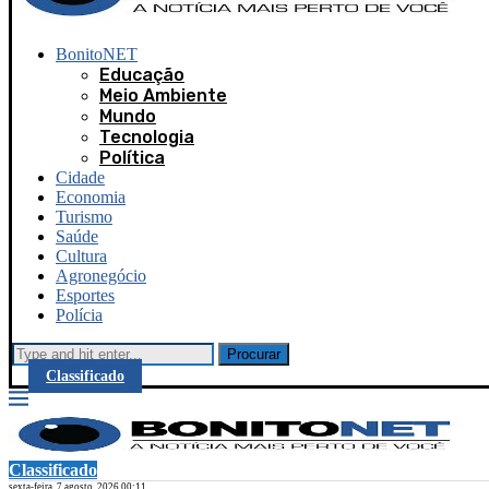
BonitoNET
Educação
Meio Ambiente
Mundo
Tecnologia
Política
Cidade
Economia
Turismo
Saúde
Cultura
Agronegócio
Esportes
Polícia
Procurar
Classificado
Classificado
sexta-feira, 7 agosto, 2026 00:11