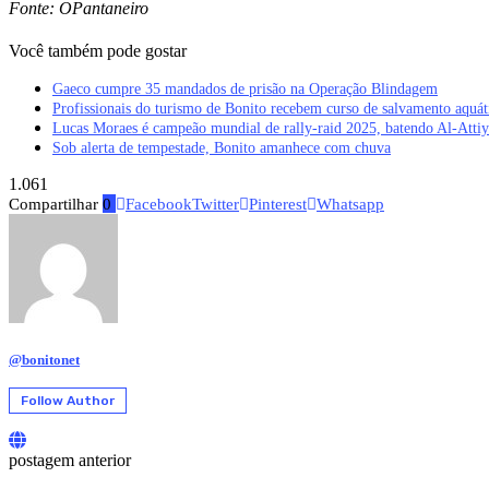
Fonte: OPantaneiro
Você também pode gostar
Gaeco cumpre 35 mandados de prisão na Operação Blindagem
Profissionais do turismo de Bonito recebem curso de salvamento aquát
Lucas Moraes é campeão mundial de rally-raid 2025, batendo Al-Attiy
Sob alerta de tempestade, Bonito amanhece com chuva
1.061
Compartilhar
0
Facebook
Twitter
Pinterest
Whatsapp
@bonitonet
Follow Author
postagem anterior