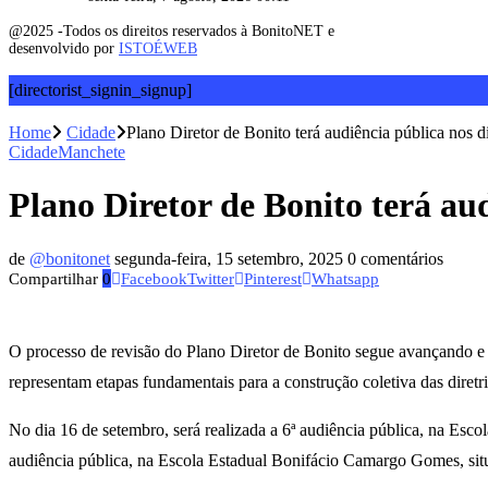
@2025 -Todos os direitos reservados à BonitoNET e
desenvolvido por
ISTOÉWEB
[directorist_signin_signup]
Home
Cidade
Plano Diretor de Bonito terá audiência pública nos d
Cidade
Manchete
Plano Diretor de Bonito terá aud
de
@bonitonet
segunda-feira, 15 setembro, 2025
0 comentários
Compartilhar
0
Facebook
Twitter
Pinterest
Whatsapp
O processo de revisão do Plano Diretor de Bonito segue avançando e 
representam etapas fundamentais para a construção coletiva das diretr
No dia 16 de setembro, será realizada a 6ª audiência pública, na Esco
audiência pública, na Escola Estadual Bonifácio Camargo Gomes, si