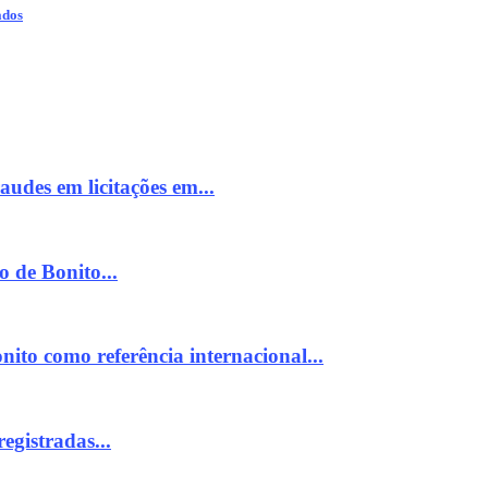
ados
udes em licitações em...
 de Bonito...
nito como referência internacional...
egistradas...