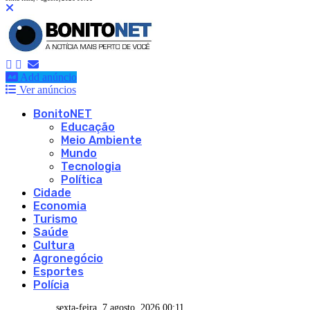
Add anúncio
Ver anúncios
BonitoNET
Educação
Meio Ambiente
Mundo
Tecnologia
Política
Cidade
Economia
Turismo
Saúde
Cultura
Agronegócio
Esportes
Polícia
sexta-feira, 7 agosto, 2026 00:11