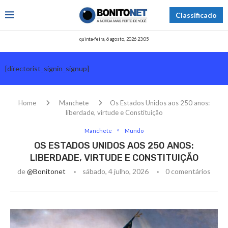
Classificado
quinta-feira, 6 agosto, 2026 23:05
[directorist_signin_signup]
Home
Manchete
Os Estados Unidos aos 250 anos:
liberdade, virtude e Constituição
Manchete
Mundo
OS ESTADOS UNIDOS AOS 250 ANOS:
LIBERDADE, VIRTUDE E CONSTITUIÇÃO
de
@bonitonet
sábado, 4 julho, 2026
0 comentários