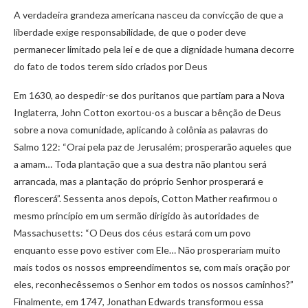
A verdadeira grandeza americana nasceu da convicção de que a
liberdade exige responsabilidade, de que o poder deve
permanecer limitado pela lei e de que a dignidade humana decorre
do fato de todos terem sido criados por Deus
Em 1630, ao despedir-se dos puritanos que partiam para a Nova
Inglaterra, John Cotton exortou-os a buscar a bênção de Deus
sobre a nova comunidade, aplicando à colônia as palavras do
Salmo 122: “Orai pela paz de Jerusalém; prosperarão aqueles que
a amam… Toda plantação que a sua destra não plantou será
arrancada, mas a plantação do próprio Senhor prosperará e
florescerá”. Sessenta anos depois, Cotton Mather reafirmou o
mesmo princípio em um sermão dirigido às autoridades de
Massachusetts: “O Deus dos céus estará com um povo
enquanto esse povo estiver com Ele… Não prosperariam muito
mais todos os nossos empreendimentos se, com mais oração por
eles, reconhecêssemos o Senhor em todos os nossos caminhos?”
Finalmente, em 1747, Jonathan Edwards transformou essa