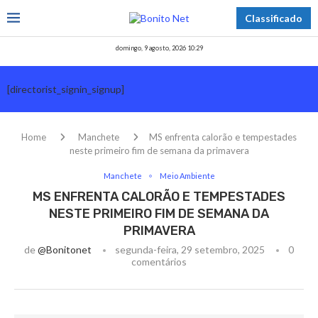
Classificado
domingo, 9 agosto, 2026 10:29
[directorist_signin_signup]
Home
Manchete
MS enfrenta calorão e tempestades
neste primeiro fim de semana da primavera
Manchete
Meio Ambiente
MS ENFRENTA CALORÃO E TEMPESTADES
NESTE PRIMEIRO FIM DE SEMANA DA
PRIMAVERA
de
@bonitonet
segunda-feira, 29 setembro, 2025
0
comentários