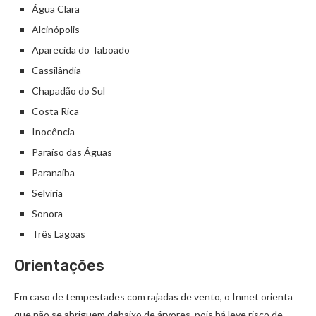
Água Clara
Alcinópolis
Aparecida do Taboado
Cassilândia
Chapadão do Sul
Costa Rica
Inocência
Paraíso das Águas
Paranaíba
Selvíria
Sonora
Três Lagoas
Orientações
Em caso de tempestades com rajadas de vento, o Inmet orienta
que não se abriguem debaixo de árvores, pois há leve risco de