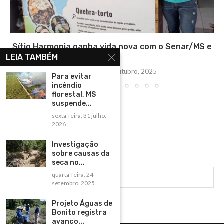
Sítio Harmonia ganha vida nova com o Senar/MS e
LEIA TAMBÉM
se...
quinta-feira, 30 outubro, 2025
Para evitar
incêndio
florestal, MS
suspende...
sexta-feira, 31 julho,
2026
Investigação
sobre causas da
seca no...
quarta-feira, 24
setembro, 2025
Projeto Águas de
Bonito registra
avanço...