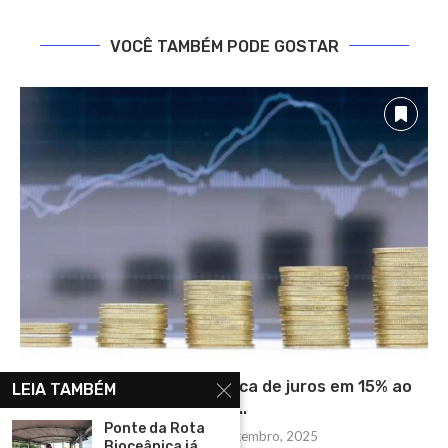
VOCÊ TAMBÉM PODE GOSTAR
Copom mantém taxa básica de juros em 15% ao
LEIA TAMBÉM
ano,...
Ponte da Rota
quinta-feira, 18 setembro, 2025
Bioceânica já