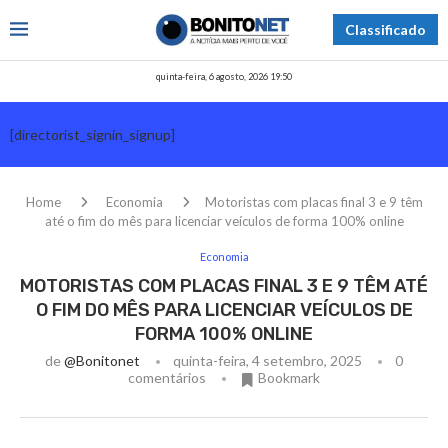
Classificado
quinta-feira, 6 agosto, 2026 19:50
[directorist_signin_signup]
Home
Economia
Motoristas com placas final 3 e 9 têm
até o fim do mês para licenciar veículos de forma 100% online
Economia
MOTORISTAS COM PLACAS FINAL 3 E 9 TÊM ATÉ
O FIM DO MÊS PARA LICENCIAR VEÍCULOS DE
FORMA 100% ONLINE
de
@bonitonet
quinta-feira, 4 setembro, 2025
0
comentários
Bookmark