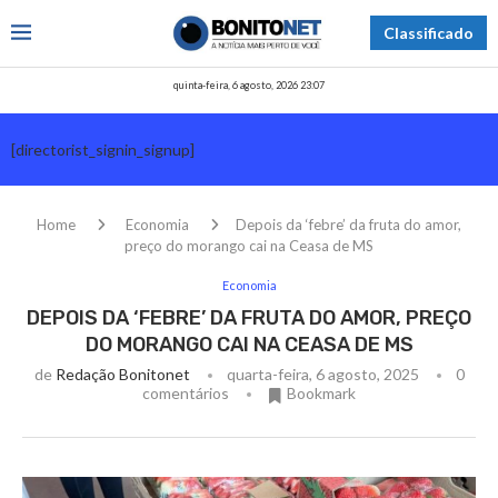
Classificado
quinta-feira, 6 agosto, 2026 23:07
[directorist_signin_signup]
Home
Economia
Depois da ‘febre’ da fruta do amor,
preço do morango cai na Ceasa de MS
Economia
DEPOIS DA ‘FEBRE’ DA FRUTA DO AMOR, PREÇO
DO MORANGO CAI NA CEASA DE MS
de
Redação Bonitonet
quarta-feira, 6 agosto, 2025
0
comentários
Bookmark